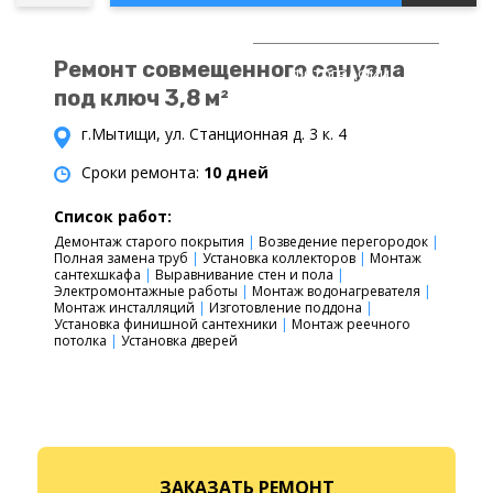
ВСЕ
Ремонт совмещенного санузла
ФОТОГРАФИИ
под ключ 3,8 м²
ОБЪЕКТА
г.Мытищи, ул. Станционная д. 3 к. 4
Сроки ремонта:
10 дней
Список работ:
Демонтаж старого покрытия
|
Возведение перегородок
|
Полная замена труб
|
Установка коллекторов
|
Монтаж
сантехшкафа
|
Выравнивание стен и пола
|
Электромонтажные работы
|
Монтаж водонагревателя
|
Монтаж инсталляций
|
Изготовление поддона
|
Установка финишной сантехники
|
Монтаж реечного
потолка
|
Установка дверей
ЗАКАЗАТЬ РЕМОНТ