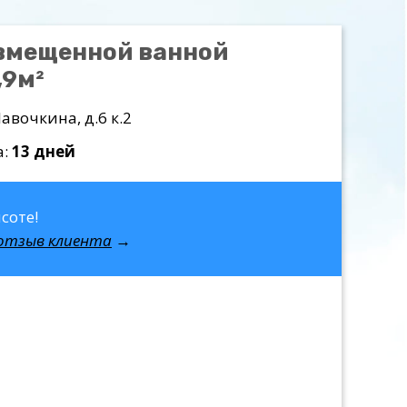
вмещенной ванной
,9м²
Лавочкина, д.6 к.2
а:
13 дней
соте!
отзыв клиента
→