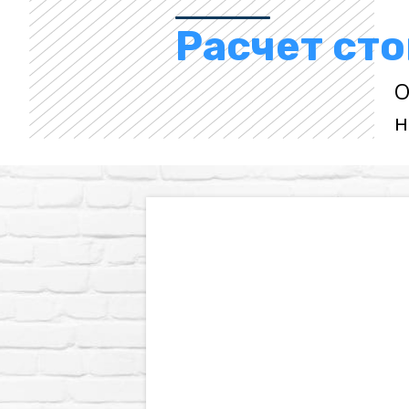
Расчет ст
О
н